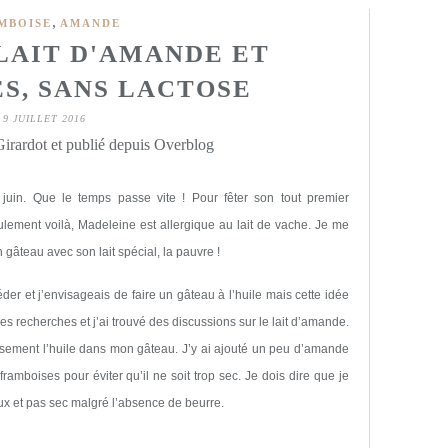
,
MBOISE
AMANDE
LAIT D'AMANDE ET
S, SANS LACTOSE
9 JUILLET 2016
irardot et publié depuis Overblog
uin. Que le temps passe vite ! Pour fêter son tout premier
ulement voilà, Madeleine est allergique au lait de vache. Je me
n gâteau avec son lait spécial, la pauvre !
der et j’envisageais de faire un gâteau à l’huile mais cette idée
ues recherches et j’ai trouvé des discussions sur le lait d’amande.
usement l’huile dans mon gâteau. J’y ai ajouté un peu d’amande
amboises pour éviter qu’il ne soit trop sec. Je dois dire que je
ieux et pas sec malgré l’absence de beurre.