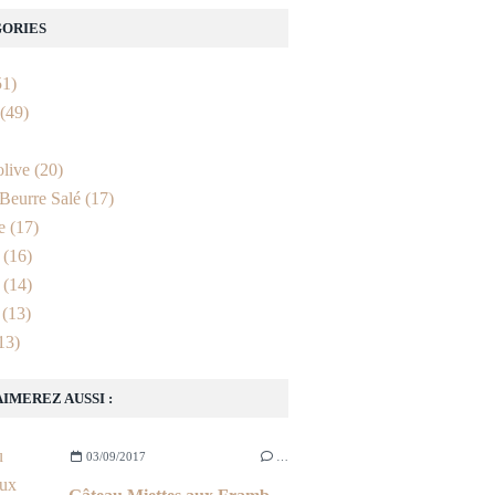
ORIES
1)
(49)
olive
(20)
Beurre Salé
(17)
e
(17)
(16)
(14)
(13)
13)
AIMEREZ AUSSI :
03/09/2017
…