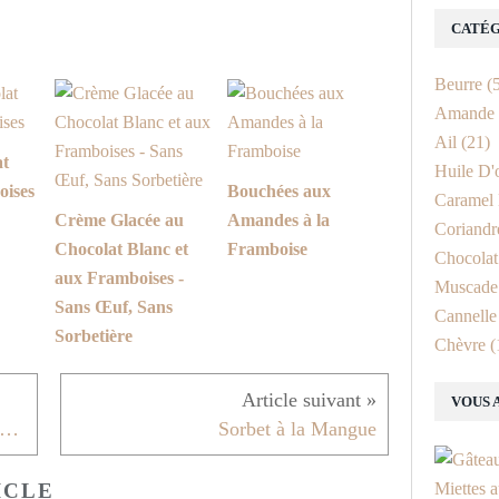
CATÉG
Beurre
(5
Amande
Ail
(21)
at
Huile D'
oises
Bouchées aux
Caramel 
Crème Glacée au
Amandes à la
Coriandr
Chocolat Blanc et
Framboise
Chocolat
aux Framboises -
Muscade
Sans Œuf, Sans
Cannelle
Sorbetière
Chèvre
(
VOUS 
in Gratiné à Partager Chorizo Comté
Sorbet à la Mangue
ICLE