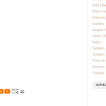
Petit Dé
Plats Co
Poissons,
Salades
Soupes e
Tartes, P
Salés...
Tartines
Tartines,
Tours de
Verrines
Viandes
SUIVE
st
0