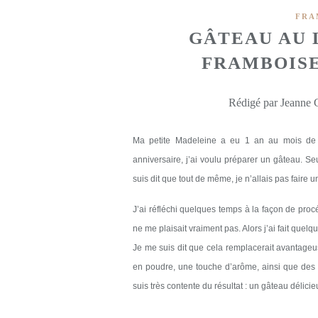
FRA
GÂTEAU AU 
FRAMBOISE
Rédigé par Jeanne G
Ma petite Madeleine a eu 1 an au mois de j
anniversaire, j’ai voulu préparer un gâteau. Se
suis dit que tout de même, je n’allais pas faire u
J’ai réfléchi quelques temps à la façon de procé
ne me plaisait vraiment pas. Alors j’ai fait quelq
Je me suis dit que cela remplacerait avantage
en poudre, une touche d’arôme, ainsi que des fr
suis très contente du résultat : un gâteau délic