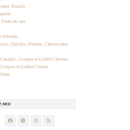
jeuner, Brunch
mplets
 Fruits de mer
t Veloutés
izzas, Quiches, Frittatas, Cheesecakes
, Canapés, Croques et Grilled Cheeses
 Croques et Grilled Cheese
 Main
Z-MOI