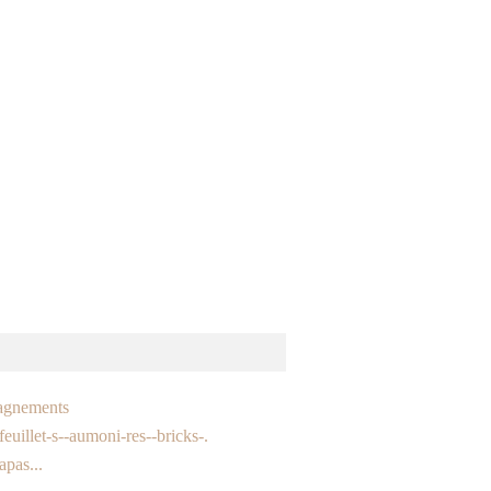
gnements
euillet-s--aumoni-res--bricks-.
apas...