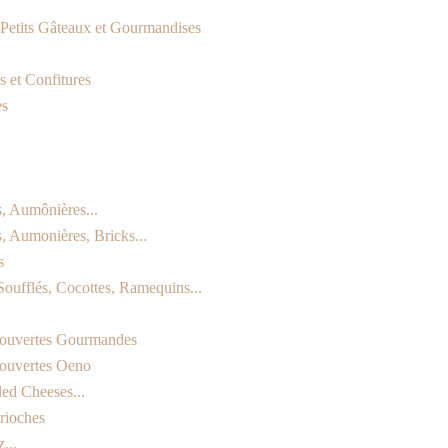
, Petits Gâteaux et Gourmandises
 et Confitures
es
s, Aumônières...
s, Aumonières, Bricks...
s
Soufflés, Cocottes, Ramequins...
ouvertes Gourmandes
ouvertes Oeno
led Cheeses...
rioches
...