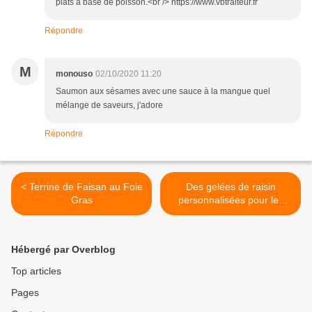
plats à base de poisson.<br /> https://www.vbtraiteur.fr
Répondre
M
monouso
02/10/2020 11:20
Saumon aux sésames avec une sauce à la mangue quel
mélange de saveurs, j'adore
Répondre
< Terrine de Faisan au Foie
Des gelées de raisin
Gras
personnalisées pour les
Châteaux >
Hébergé par Overblog
Top articles
Pages