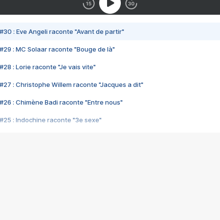
#30 : Eve Angeli raconte "Avant de partir"
#29 : MC Solaar raconte "Bouge de là"
28 : Lorie raconte "Je vais vite"
#27 : Christophe Willem raconte "Jacques a dit"
#26 : Chimène Badi raconte "Entre nous"
#25 : Indochine raconte "3e sexe"
#24 : Zaho raconte "C'est chelou"
#23 : Patrick Bruel raconte "Au café des délices"
#22 : Kyo raconte "Le chemin"
#21 : Nolwenn Leroy raconte "Cassé"
#20 : Patrick Hernandez raconte "Born to be alive"