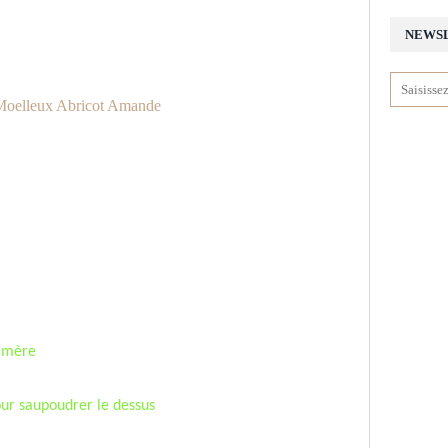
NEWS
amère
our saupoudrer le dessus