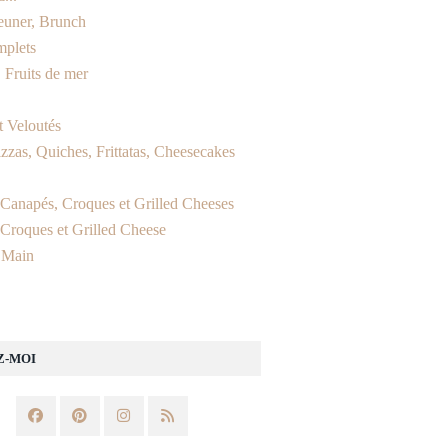
jeuner, Brunch
mplets
 Fruits de mer
t Veloutés
izzas, Quiches, Frittatas, Cheesecakes
, Canapés, Croques et Grilled Cheeses
 Croques et Grilled Cheese
 Main
Z-MOI