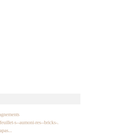
gnements
euillet-s--aumoni-res--bricks-.
apas...