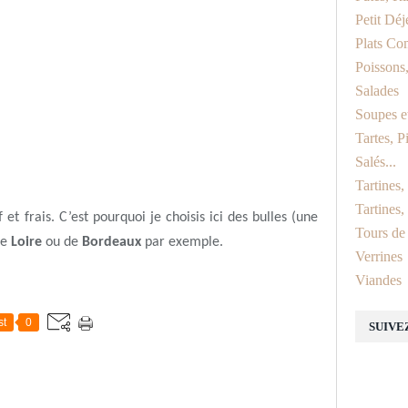
Petit Dé
Plats Co
Poissons,
Salades
Soupes e
Tartes, P
Salés...
Tartines
Tartines,
f et frais. C’est pourquoi je choisis ici des bulles (une
Tours de
de
Loire
ou de
Bordeaux
par exemple.
Verrines
Viandes
st
0
SUIVE