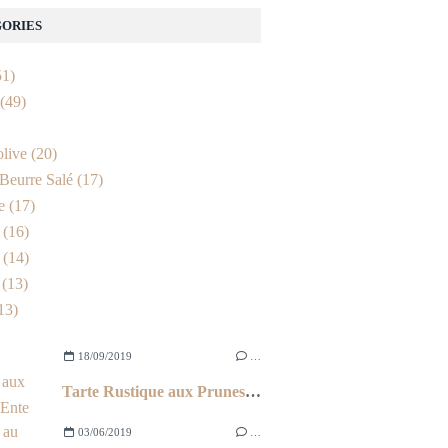
ORIES
1)
(49)
olive
(20)
Beurre Salé
(17)
e
(17)
(16)
(14)
(13)
13)
18/09/2019
…
Tarte Rustique aux Prunes d'Ente
03/06/2019
…