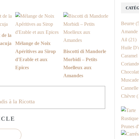
CATÉG
Beurre
(5
Amande
 de la
Ail
(21)
acuja
Mélange de Noix
Huile D'
Apéritives au Sirop
Biscotti di Mandorle
Caramel 
d'Erable et aux
Morbidi – Petits
Coriandr
Epices
Moelleux aux
Chocolat
Amandes
Muscade
Cannelle
Chèvre
(
dis à la Ricotta
ICLE