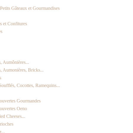
, Petits Gâteaux et Gourmandises
 et Confitures
es
s, Aumônières...
s, Aumonières, Bricks...
s
Soufflés, Cocottes, Ramequins...
ouvertes Gourmandes
ouvertes Oeno
led Cheeses...
rioches
...