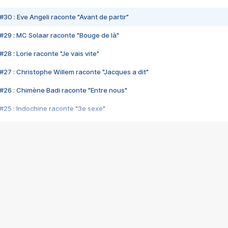
#30 : Eve Angeli raconte "Avant de partir"
#29 : MC Solaar raconte "Bouge de là"
28 : Lorie raconte "Je vais vite"
#27 : Christophe Willem raconte "Jacques a dit"
#26 : Chimène Badi raconte "Entre nous"
#25 : Indochine raconte "3e sexe"
#24 : Zaho raconte "C'est chelou"
#23 : Patrick Bruel raconte "Au café des délices"
#22 : Kyo raconte "Le chemin"
#21 : Nolwenn Leroy raconte "Cassé"
#20 : Patrick Hernandez raconte "Born to be alive"
#19 : Lorie raconte "Près de moi"