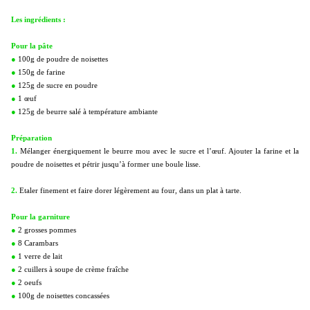
Les ingrédients :
Pour la pâte
●
100g de poudre de noisettes
●
150g de farine
●
125g de sucre en poudre
●
1 œuf
●
125g de beurre salé à température ambiante
Préparation
1.
Mélanger énergiquement le beurre mou avec le sucre et l’œuf. Ajouter la farine et la
poudre de noisettes et pétrir jusqu’à former une boule lisse.
2.
Etaler finement et faire dorer légèrement au four, dans un plat à tarte.
Pour la garniture
●
2 grosses pommes
●
8 Carambars
●
1 verre de lait
●
2 cuillers à soupe de crème fraîche
●
2 oeufs
●
100g de noisettes concassées