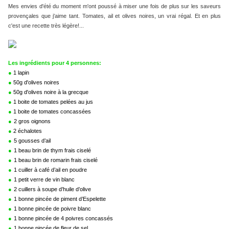
Mes envies d'été du moment m'ont poussé à miser une fois de plus sur les saveurs
provençales que j'aime tant. Tomates, ail et olives noires, un vrai régal. Et en plus
c'est une recette très légère!...
Les ingrédients pour 4 personnes:
●
1 lapin
●
50g d'olives noires
●
50g d'olives noire à la grecque
●
1 boite de tomates pelées au jus
●
1 boite de tomates concassées
●
2 gros oignons
●
2 échalotes
●
5 gousses d’ail
●
1 beau brin de thym frais ciselé
●
1 beau brin de romarin frais ciselé
●
1 cuiller à café d’ail en poudre
●
1 petit verre de vin blanc
●
2 cuillers à soupe d’huile d’olive
●
1 bonne pincée de piment d’Espelette
●
1 bonne pincée de poivre blanc
●
1 bonne pincée de 4 poivres concassés
●
1 bonne pincée de fleur de sel