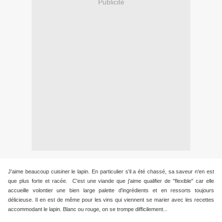
Publicité
J'aime beaucoup cuisiner le lapin. En particulier s'il a été chassé, sa saveur n'en est
que plus forte et racée. C'est une viande que j'aime qualifier de "flexible" car elle
accueille volontier une bien large palette d'ingrédients et en ressorts toujours
délicieuse. Il en est de même pour les vins qui viennent se marier avec les recettes
accommodant le lapin. Blanc ou rouge, on se trompe difficilement...