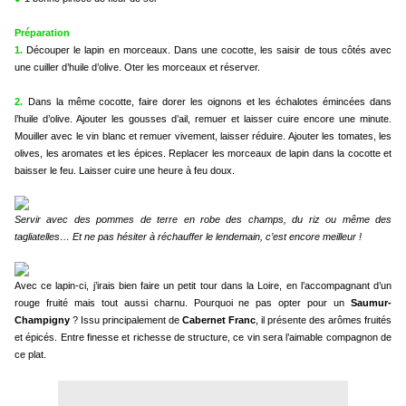
Préparation
1.
Découper le lapin en morceaux. Dans une cocotte, les saisir de tous côtés avec
une cuiller d’huile d’olive. Oter les morceaux et réserver.
2.
Dans la même cocotte, faire dorer les oignons et les échalotes émincées dans
l’huile d’olive. Ajouter les gousses d’ail, remuer et laisser cuire encore une minute.
Mouiller avec le vin blanc et remuer vivement, laisser réduire. Ajouter les tomates, les
olives, les aromates et les épices. Replacer les morceaux de lapin dans la cocotte et
baisser le feu. Laisser cuire une heure à feu doux.
Servir avec des pommes de terre en robe des champs, du riz ou même des
tagliatelles… Et ne pas hésiter à réchauffer le lendemain, c’est encore meilleur !
Avec ce lapin-ci, j’irais bien faire un petit tour dans la Loire, en l’accompagnant d’un
rouge fruité mais tout aussi charnu. Pourquoi ne pas opter pour un
Saumur-
Champigny
? Issu principalement de
Cabernet Franc
, il présente des arômes fruités
et épicés. Entre finesse et richesse de structure, ce vin sera l’aimable compagnon de
ce plat.