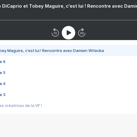
 DiCaprio et Tobey Maguire, c'est lui ! Rencontre avec Dam
bey Maguire, c'est lui ! Rencontre avec Damien Witecka
e 6
e 5
e 4
e 3
s créatrices de la VF !
e 2
e 1