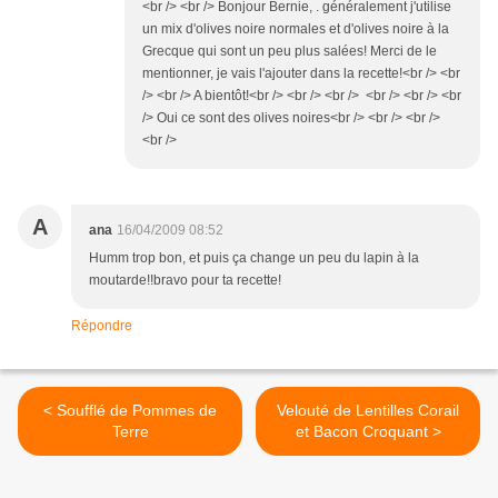
<br /> <br /> Bonjour Bernie, . généralement j'utilise
un mix d'olives noire normales et d'olives noire à la
Grecque qui sont un peu plus salées! Merci de le
mentionner, je vais l'ajouter dans la recette!<br /> <br
/> <br /> A bientôt!<br /> <br /> <br /> <br /> <br /> <br
/> Oui ce sont des olives noires<br /> <br /> <br />
<br />
A
ana
16/04/2009 08:52
Humm trop bon, et puis ça change un peu du lapin à la
moutarde!!bravo pour ta recette!
Répondre
< Soufflé de Pommes de
Velouté de Lentilles Corail
Terre
et Bacon Croquant >