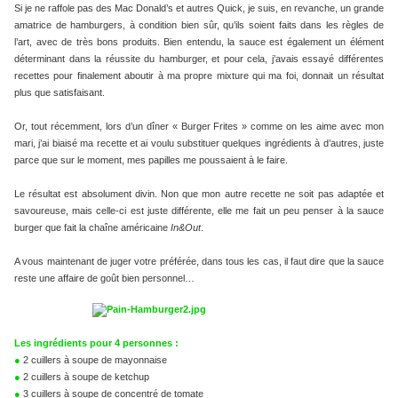
Si je ne raffole pas des Mac Donald’s et autres Quick, je suis, en revanche, un grande
amatrice de hamburgers, à condition bien sûr, qu’ils soient faits dans les règles de
l’art, avec de très bons produits. Bien entendu, la sauce est également un élément
déterminant dans la réussite du hamburger, et pour cela, j’avais essayé différentes
recettes pour finalement aboutir à ma propre mixture qui ma foi, donnait un résultat
plus que satisfaisant.
Or, tout récemment, lors d’un dîner « Burger Frites » comme on les aime avec mon
mari, j’ai biaisé ma recette et ai voulu substituer quelques ingrédients à d’autres, juste
parce que sur le moment, mes papilles me poussaient à le faire.
Le résultat est absolument divin. Non que mon autre recette ne soit pas adaptée et
savoureuse, mais celle-ci est juste différente, elle me fait un peu penser à la sauce
burger que fait la chaîne américaine
In&Out
.
A vous maintenant de juger votre préférée, dans tous les cas, il faut dire que la sauce
reste une affaire de goût bien personnel…
Les ingrédients pour 4 personnes :
●
2 cuillers à soupe de mayonnaise
●
2 cuillers à soupe de ketchup
●
3 cuillers à soupe de concentré de tomate