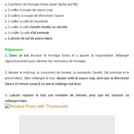
●
3 portions de fromage fondu (type Vache qui Rit)
●
1 cuiller à soupe de sauce soja
●
3 cuillers à soupe de Worcester Sauce
●
1 cuiller à café de moutarde
●
1 cuiller à café
d’aneth ciselée ou séchée
●
½ cuiller à café
d’ail semoule
●
1 pincée de sel de poivre blanc
Préparation
1.
Dans un bol, é
craser le fromage fondu et y ajouter la mayonnaise. Mélanger
vigoureusement pour éliminer les morceaux de fromage.
2.
Ajouter le ketchup, le concentré de tomate, la moutarde, l’aneth, l’ail semoule et le
poivre blanc. Bien mélanger le tout.
Ajouter enfin la sauce soja, ainsi que la Worcester
Sauce et remuer jusqu’à ce que le mélange soit lisse.
3.
Laisser reposer le tout une trentaine de minutes pour que les saveurs se
mélangent bien.