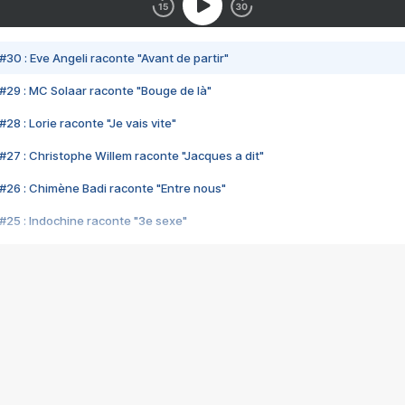
#30 : Eve Angeli raconte "Avant de partir"
#29 : MC Solaar raconte "Bouge de là"
28 : Lorie raconte "Je vais vite"
#27 : Christophe Willem raconte "Jacques a dit"
#26 : Chimène Badi raconte "Entre nous"
#25 : Indochine raconte "3e sexe"
#24 : Zaho raconte "C'est chelou"
#23 : Patrick Bruel raconte "Au café des délices"
#22 : Kyo raconte "Le chemin"
#21 : Nolwenn Leroy raconte "Cassé"
#20 : Patrick Hernandez raconte "Born to be alive"