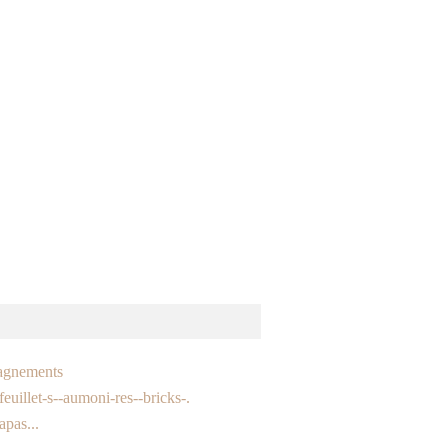
gnements
euillet-s--aumoni-res--bricks-.
apas...