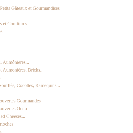
, Petits Gâteaux et Gourmandises
 et Confitures
es
s, Aumônières...
s, Aumonières, Bricks...
s
Soufflés, Cocottes, Ramequins...
ouvertes Gourmandes
ouvertes Oeno
led Cheeses...
rioches
...