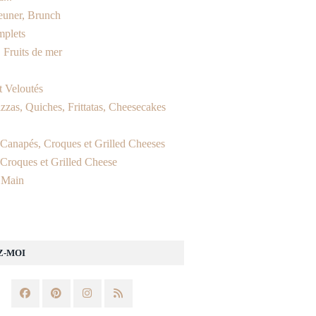
jeuner, Brunch
mplets
 Fruits de mer
t Veloutés
izzas, Quiches, Frittatas, Cheesecakes
, Canapés, Croques et Grilled Cheeses
 Croques et Grilled Cheese
 Main
Z-MOI