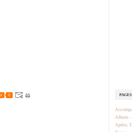
PAGES
st
0
Accompa
Album - f
Apéro, T