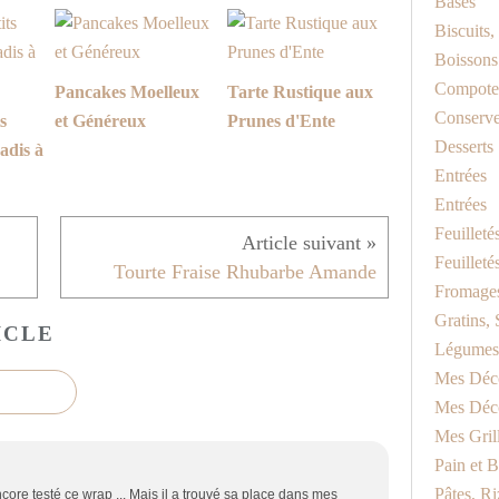
Bases
Biscuits
Boissons
Compotes
Pancakes Moelleux
Tarte Rustique aux
Conserv
s
et Généreux
Prunes d'Ente
Desserts
adis à
Entrées
Entrées
Feuilleté
Feuilleté
Tourte Fraise Rhubarbe Amande
Fromage
Gratins, 
ICLE
Légumes
Mes Déc
Mes Déc
Mes Gril
Pain et B
Pâtes, Riz
ore testé ce wrap ... Mais il a trouvé sa place dans mes