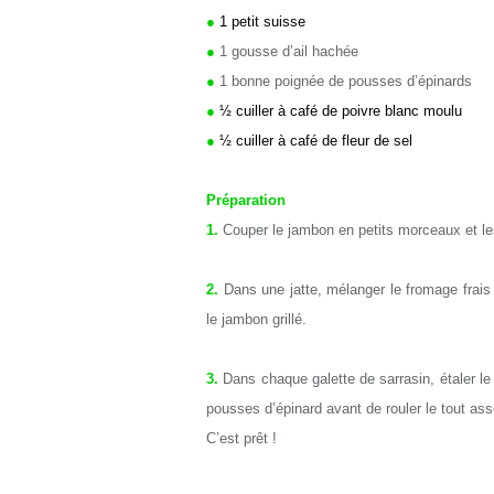
●
1 petit suisse
●
1 gousse d’ail hachée
●
1 bonne poignée de pousses d’épinards
●
½ cuiller à café de poivre blanc moulu
●
½ cuiller à café de fleur de sel
Préparation
1.
Couper le jambon en petits morceaux et les
2.
Dans une jatte, mélanger le fromage frais av
le jambon grillé.
3.
Dans chaque galette de sarrasin, étaler l
pousses d’épinard avant de rouler le tout ass
C’est prêt !