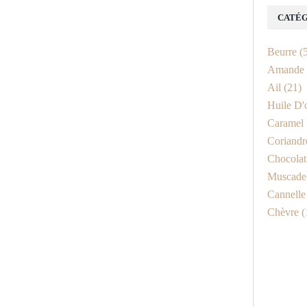
CATÉG
Beurre
(5
Amande
Ail
(21)
Huile D'
Caramel 
Coriandr
Chocolat
Muscade
Cannelle
Chèvre
(